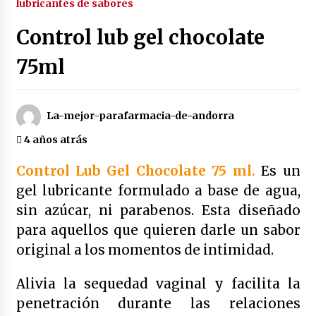
lubricantes de sabores
4 años atrás
Control lub gel chocolate
75ml
Enjuague bucal rojo de botot | 250 ml
4 años atrás
La-mejor-parafarmacia-de-andorra
Enjuague bucal color verde botot | 250 ml
4 años atrás
4 años atrás
Control Lub Gel Chocolate 75 ml.
Es un
gel lubricante formulado a base de agua,
Enjuague bucal amarillo botot | 250 ml
4 años atrás
sin azúcar, ni parabenos. Esta diseñado
para aquellos que quieren darle un sabor
original a los momentos de intimidad.
Duplo dientes sensibles colutorio con cpc +
cymenol bexident isdin | 500 ml x2
Alivia la sequedad vaginal y facilita la
4 años atrás
penetración durante las relaciones