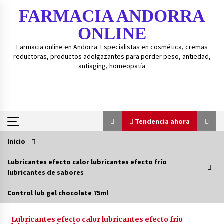
Saltar
FARMACIA ANDORRA
al
contenido
ONLINE
Farmacia online en Andorra. Especialistas en cosmética, cremas
reductoras, productos adelgazantes para perder peso, antiedad,
antiaging, homeopatía
Tendencia ahora
Inicio
Tendencia ahora
Lubricantes efecto calor lubricantes efecto frío
lubricantes de sabores
Guía de gránulos BOIRON – Guía fácil para
medicamentos homeopáticos BOIRON.
Control lub gel chocolate 75ml
3 años atrás
Lubricantes efecto calor lubricantes efecto frío
Isd-bexident anticaries colutorio 500ml+20%