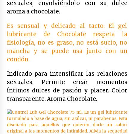
Duplo colutorio blanqueante bexident isdin |
sexuales, envolviéndolo con su dulce
500 ml x 2
aroma a chocolate.
4 años atrás
Es sensual y delicado al tacto. El gel
Duplo anticaries colutorio con cpc bexident
lubricante de Chocolate respeta la
isdin | 500 ml x 2
4 años atrás
fisiología, no es graso, no está sucio, no
mancha y se puede usa junto con un
Bexident fresh breath colutorio 500ml
condón.
4 años atrás
Indicado para intensificar las relaciones
sexuales. Permite crear momentos
Yotuel farma vitamina b5 dentifrico 50ml
íntimos dulces de pasión y placer. Color
4 años atrás
transparente. Aroma Chocolate.
Yotuel farma vit. b5 dentifrico 50ml x2 unidades
4 años atrás