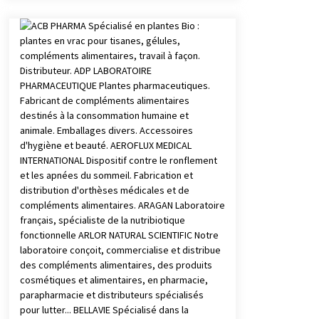
Duplo dientes sensibles colutorio
con cpc + cymenol bexident isdin |
500 ml x2
4 años atrás
Bexident fresh breath colutorio
500ml
4 años atrás
Yotuel all in one dentifrico 75ml
4 años atrás