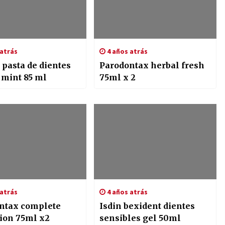
atrás
4 años atrás
 pasta de dientes
Parodontax herbal fresh
 mint 85 ml
75ml x 2
atrás
4 años atrás
ntax complete
Isdin bexident dientes
tion 75ml x2
sensibles gel 50ml