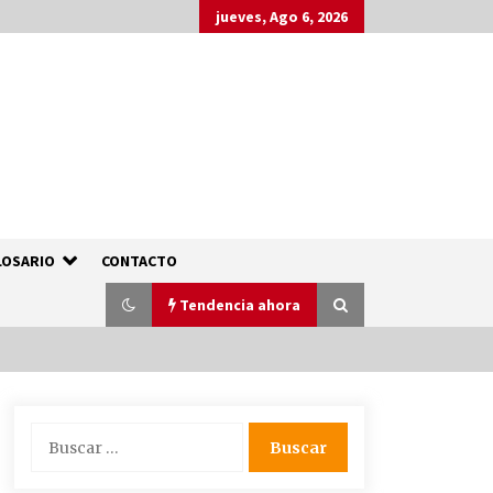
jueves, Ago 6, 2026
LOSARIO
CONTACTO
Tendencia ahora
Enjuague bucal rojo de botot | 250
Buscar:
ml
4 años atrás