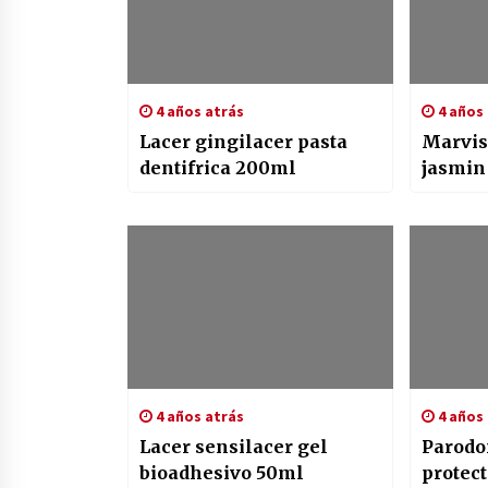
4 años atrás
4 años 
Lacer gingilacer pasta
Marvis
dentifrica 200ml
jasmin
4 años atrás
4 años 
Lacer sensilacer gel
Parodo
bioadhesivo 50ml
protec