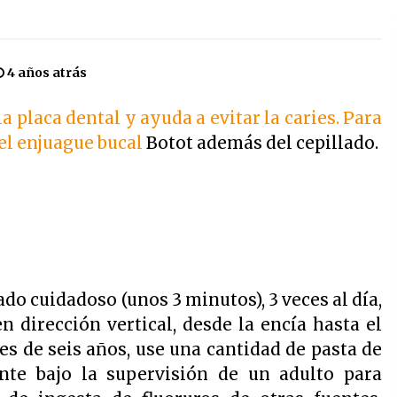
|
Enjuague bucal amarillo botot | 250
ml
4 años atrás
4 años atrás
 la placa dental y ayuda a evitar la caries. Para
Duplo anticaries colutorio con cpc
bexident isdin | 500 ml x 2
 el enjuague bucal
Botot además del cepillado.
4 años atrás
o
Yotuel farma vit. b5 dentifrico 50ml
x2 unidades
4 años atrás
do cuidadoso (unos 3 minutos), 3 veces al día,
n dirección vertical, desde la encía hasta el
es de seis años, use una cantidad de pasta de
nte bajo la supervisión de un adulto para