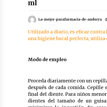
ml
Enjuague bucal color verde botot 
250 ml
4 años atrás
La-mejor-parafarmacia-de-andorra
Utilizado a diario, es eficaz contra
Duplo colutorio blanqueante
bexident isdin | 500 ml x 2
una higiene bucal perfecta, utiliza
4 años atrás
Yotuel farma vitamina b5 dentifric
50ml
Modo de empleo
4 años atrás
Proceda diariamente con un cepilla
después de cada comida. Cepille e
final del diente. Para niños menor
dientes del tamaño de un guisa