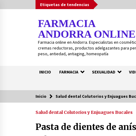
Saltar
Etiquetas de tendencias
al
contenido
FARMACIA
ANDORRA ONLINE
Farmacia online en Andorra. Especialistas en cosmétic
cremas reductoras, productos adelgazantes para pe
peso, antiedad, antiaging, homeopatía
INICIO
FARMACIA
SEXUALIDAD
VID
Inicio
Salud dental Colutorios y Enjuagues Buc
Tendencia ahora
Salud dental Colutorios y Enjuagues Bucales
Guía de gránulos BOIRON – Guía
fácil para medicamentos
Pasta de dientes de anís,
homeopáticos BOIRON.
3 años atrás