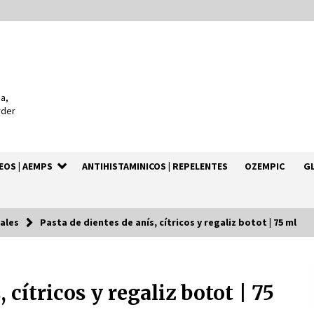
a,
rder
EOS | AEMPS
ANTIHISTAMINICOS | REPELENTES
OZEMPIC
G
ales
Pasta de dientes de anís, cítricos y regaliz botot | 75 ml
Isd-bexident anticaries colutorio
500ml+20%
 cítricos y regaliz botot | 75
4 años atrás