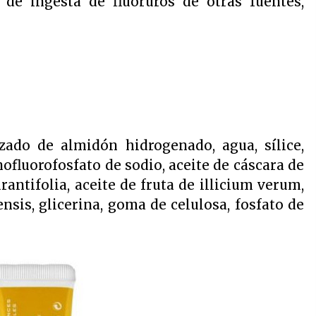
 de ingesta de fluoruros de otras fuentes,
izado de almidón hidrogenado, agua, sílice,
nofluorofosfato de sodio, aceite de cáscara de
urantifolia, aceite de fruta de illicium verum,
ensis, glicerina, goma de celulosa, fosfato de