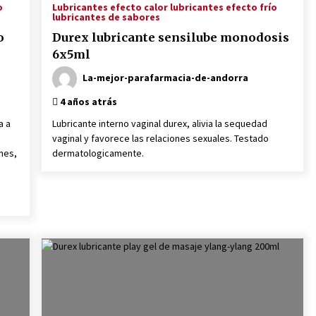
o
Lubricantes efecto calor lubricantes efecto frío
lubricantes de sabores
o
Durex lubricante sensilube monodosis
6x5ml
La-mejor-parafarmacia-de-andorra
4 años atrás
a a
Lubricante interno vaginal durex, alivia la sequedad
vaginal y favorece las relaciones sexuales. Testado
nes,
dermatologicamente.