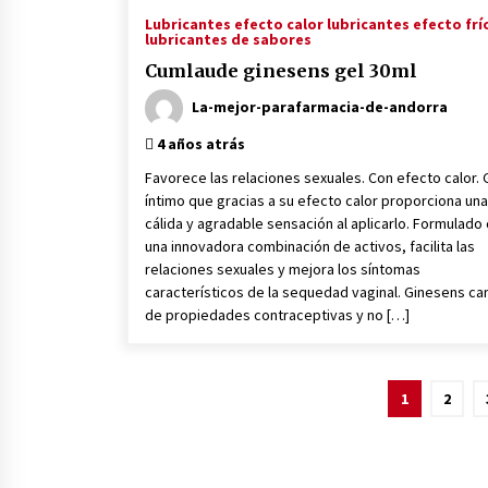
Lubricantes efecto calor lubricantes efecto frí
lubricantes de sabores
Cumlaude ginesens gel 30ml
La-mejor-parafarmacia-de-andorra
4 años atrás
Favorece las relaciones sexuales. Con efecto calor. 
íntimo que gracias a su efecto calor proporciona una
cálida y agradable sensación al aplicarlo. Formulado
una innovadora combinación de activos, facilita las
relaciones sexuales y mejora los síntomas
característicos de la sequedad vaginal. Ginesens ca
de propiedades contraceptivas y no […]
Paginación
1
2
de
entradas