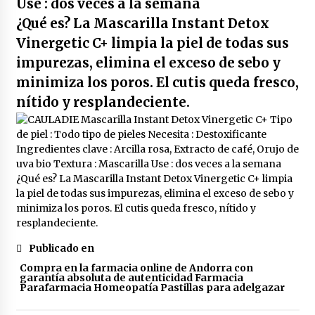
Use : dos veces a la semana
Duplo colutorio blanqueante bexident isdin |
500 ml x 2
¿Qué es? La Mascarilla Instant Detox
4 años atrás
Vinergetic C+ limpia la piel de todas sus
impurezas,
elimina el exceso de sebo y
Duplo anticaries colutorio con cpc bexident
isdin | 500 ml x 2
minimiza los poros. El cutis queda fresco,
4 años atrás
nítido y resplandeciente.
Bexident fresh breath colutorio 500ml
4 años atrás
Yotuel farma vitamina b5 dentifrico 50ml
4 años atrás
Publicado en
Yotuel farma vit. b5 dentifrico 50ml x2 unidades
Compra en la farmacia online de Andorra con
4 años atrás
garantía absoluta de autenticidad Farmacia
Parafarmacia Homeopatía Pastillas para adelgazar