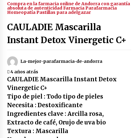
Compra en la farmacia online de Andorra con garantía
4 años atrás
absoluta de autenticidad Farmacia Parafarmacia
Homeopatía Pastillas para adelgazar
CAULADIE Mascarilla
Enjuague bucal rojo de botot | 250 ml
4 años atrás
Instant Detox Vinergetic C+
Enjuague bucal color verde botot | 250 ml
La-mejor-parafarmacia-de-andorra
4 años atrás
4 años atrás
CAULADIE Mascarilla Instant Detox
Enjuague bucal amarillo botot | 250 ml
Vinergetic C+
4 años atrás
Tipo de piel : Todo tipo de pieles
Necesita : Destoxificante
Duplo dientes sensibles colutorio con cpc +
Ingredientes clave :
Arcilla rosa,
cymenol bexident isdin | 500 ml x2
Extracto de café, Orujo de uva bio
4 años atrás
Textura : Mascarilla