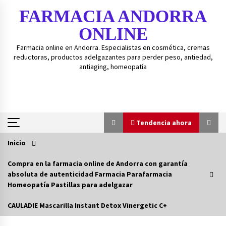
Saltar
FARMACIA ANDORRA
al
contenido
ONLINE
Farmacia online en Andorra. Especialistas en cosmética, cremas
reductoras, productos adelgazantes para perder peso, antiedad,
antiaging, homeopatía
Tendencia ahora
Inicio
Tendencia ahora
Compra en la farmacia online de Andorra con garantía
absoluta de autenticidad Farmacia Parafarmacia
Guía de gránulos BOIRON – Guía fácil para
Homeopatía Pastillas para adelgazar
medicamentos homeopáticos BOIRON.
3 años atrás
CAULADIE Mascarilla Instant Detox Vinergetic C+
Isd-bexident anticaries colutorio 500ml+20%