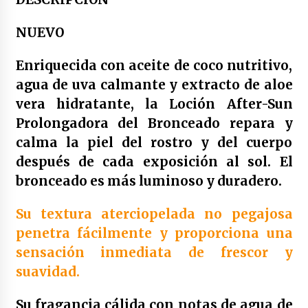
Duplo colutorio blanqueante bexident isdin |
500 ml x 2
4 años atrás
NUEVO
Enriquecida con aceite de coco nutritivo,
Duplo anticaries colutorio con cpc bexident
isdin | 500 ml x 2
agua de uva calmante y extracto de aloe
4 años atrás
vera hidratante, la Loción After-Sun
Prolongadora del Bronceado repara y
Bexident fresh breath colutorio 500ml
calma la piel del rostro y del cuerpo
4 años atrás
después de cada exposición al sol. El
bronceado es más luminoso y duradero.
Yotuel farma vitamina b5 dentifrico 50ml
4 años atrás
Su textura aterciopelada no pegajosa
penetra fácilmente y proporciona una
sensación inmediata de frescor y
Yotuel farma vit. b5 dentifrico 50ml x2 unidades
4 años atrás
suavidad.
Su fragancia cálida con notas de agua de