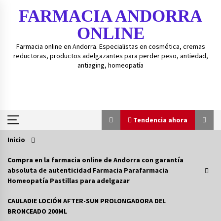
Saltar
FARMACIA ANDORRA
al
contenido
ONLINE
Farmacia online en Andorra. Especialistas en cosmética, cremas
reductoras, productos adelgazantes para perder peso, antiedad,
antiaging, homeopatía
Tendencia ahora
Inicio
Tendencia ahora
Compra en la farmacia online de Andorra con garantía
absoluta de autenticidad Farmacia Parafarmacia
Guía de gránulos BOIRON – Guía fácil para
Homeopatía Pastillas para adelgazar
medicamentos homeopáticos BOIRON.
3 años atrás
CAULADIE LOCIÓN AFTER-SUN PROLONGADORA DEL
BRONCEADO 200ML
Isd-bexident anticaries colutorio 500ml+20%