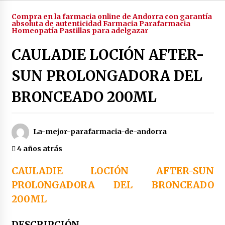
4 años atrás
Compra en la farmacia online de Andorra con garantía
absoluta de autenticidad Farmacia Parafarmacia
Homeopatía Pastillas para adelgazar
Enjuague bucal rojo de botot | 250 ml
CAULADIE LOCIÓN AFTER-
4 años atrás
SUN PROLONGADORA DEL
Enjuague bucal color verde botot | 250 ml
BRONCEADO 200ML
4 años atrás
La-mejor-parafarmacia-de-andorra
Enjuague bucal amarillo botot | 250 ml
4 años atrás
4 años atrás
CAULADIE LOCIÓN AFTER-SUN
Duplo dientes sensibles colutorio con cpc +
PROLONGADORA DEL BRONCEADO
cymenol bexident isdin | 500 ml x2
200ML
4 años atrás
DESCRIPCIÓN