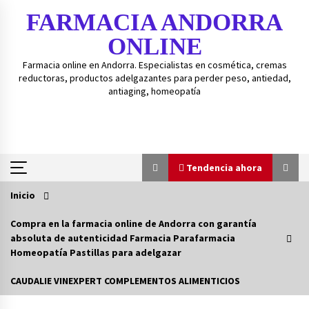
Saltar
FARMACIA ANDORRA
al
contenido
ONLINE
Farmacia online en Andorra. Especialistas en cosmética, cremas
reductoras, productos adelgazantes para perder peso, antiedad,
antiaging, homeopatía
Tendencia ahora
Inicio
Tendencia ahora
Compra en la farmacia online de Andorra con garantía
absoluta de autenticidad Farmacia Parafarmacia
Guía de gránulos BOIRON – Guía fácil para
Homeopatía Pastillas para adelgazar
medicamentos homeopáticos BOIRON.
3 años atrás
CAUDALIE VINEXPERT COMPLEMENTOS ALIMENTICIOS
Isd-bexident anticaries colutorio 500ml+20%