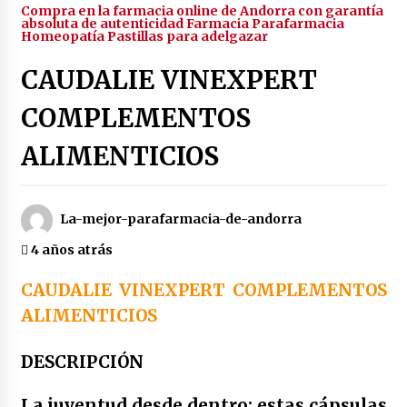
Compra en la farmacia online de Andorra con garantía
4 años atrás
absoluta de autenticidad Farmacia Parafarmacia
Homeopatía Pastillas para adelgazar
CAUDALIE VINEXPERT
Enjuague bucal rojo de botot | 250 ml
4 años atrás
COMPLEMENTOS
ALIMENTICIOS
Enjuague bucal color verde botot | 250 ml
4 años atrás
La-mejor-parafarmacia-de-andorra
Enjuague bucal amarillo botot | 250 ml
4 años atrás
4 años atrás
CAUDALIE VINEXPERT COMPLEMENTOS
ALIMENTICIOS
Duplo dientes sensibles colutorio con cpc +
cymenol bexident isdin | 500 ml x2
DESCRIPCIÓN
4 años atrás
La juventud desde dentro: estas cápsulas