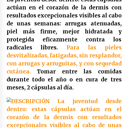
Duplo colutorio blanqueante bexident isdin |
500 ml x 2
actúan en el corazón de la dermis con
4 años atrás
resultados excepcionales visibles al cabo
de unas semanas: arrugas atenuadas,
Duplo anticaries colutorio con cpc bexident
piel más firme, mejor hidratada y
isdin | 500 ml x 2
4 años atrás
protegida eficazmente contra los
radicales libres.
Para las pieles
Bexident fresh breath colutorio 500ml
desvitalizadas, fatigadas, sin resplandor,
4 años atrás
con arrugas y arruguitas, y con sequedad
cutánea.
Tomar entre las comidas
durante todo el año o en cura de tres
Yotuel farma vitamina b5 dentifrico 50ml
4 años atrás
meses, 2 cápsulas al día.
Yotuel farma vit. b5 dentifrico 50ml x2 unidades
4 años atrás