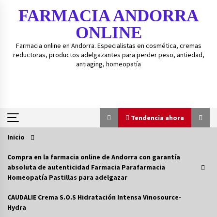
Saltar
FARMACIA ANDORRA
al
contenido
ONLINE
Farmacia online en Andorra. Especialistas en cosmética, cremas
reductoras, productos adelgazantes para perder peso, antiedad,
antiaging, homeopatía
Tendencia ahora
Inicio
Tendencia ahora
Compra en la farmacia online de Andorra con garantía
absoluta de autenticidad Farmacia Parafarmacia
Guía de gránulos BOIRON – Guía fácil para
Homeopatía Pastillas para adelgazar
medicamentos homeopáticos BOIRON.
3 años atrás
CAUDALIE Crema S.O.S Hidratación Intensa Vinosource-
Hydra
Isd-bexident anticaries colutorio 500ml+20%