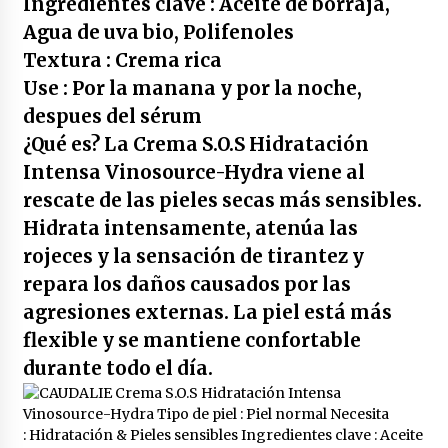
Ingredientes clave :
Aceite de borraja,
Duplo colutorio blanqueante bexident isdin |
500 ml x 2
Agua de uva bio, Polifenoles
4 años atrás
Textura : Crema rica
Use : Por la manana y por la noche,
Duplo anticaries colutorio con cpc bexident
despues del sérum
isdin | 500 ml x 2
4 años atrás
¿Qué es? La Crema S.O.S Hidratación
Intensa Vinosource-Hydra viene al
Bexident fresh breath colutorio 500ml
rescate de las pieles secas más sensibles.
4 años atrás
Hidrata intensamente, atenúa las
rojeces y la sensación de tirantez y
Yotuel farma vitamina b5 dentifrico 50ml
repara los daños causados por las
4 años atrás
agresiones externas. La piel está más
flexible y se mantiene confortable
durante todo el día.
Yotuel farma vit. b5 dentifrico 50ml x2 unidades
4 años atrás