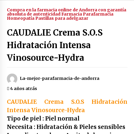
4 años atrás
Compra en la farmacia online de Andorra con garantía
absoluta de autenticidad Farmacia Parafarmacia
Homeopatía Pastillas para adelgazar
Enjuague bucal rojo de botot | 250 ml
CAUDALIE Crema S.O.S
4 años atrás
Hidratación Intensa
Enjuague bucal color verde botot | 250 ml
Vinosource-Hydra
4 años atrás
La-mejor-parafarmacia-de-andorra
Enjuague bucal amarillo botot | 250 ml
4 años atrás
4 años atrás
CAUDALIE Crema S.O.S Hidratación
Duplo dientes sensibles colutorio con cpc +
Intensa Vinosource-Hydra
cymenol bexident isdin | 500 ml x2
Tipo de piel : Piel normal
4 años atrás
Necesita : Hidratación & Pieles sensibles