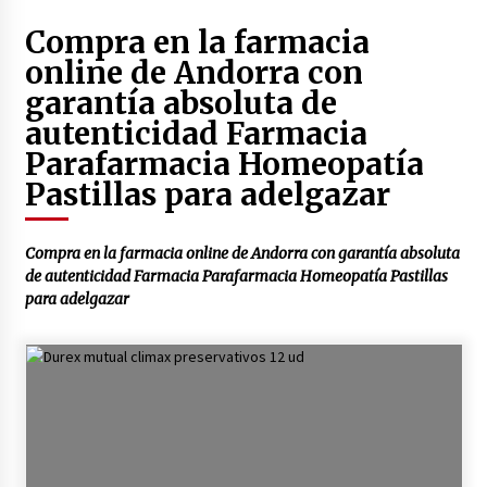
4 años atrás
Compra en la farmacia
online de Andorra con
garantía absoluta de
Enjuague bucal rojo de botot | 250 ml
4 años atrás
autenticidad Farmacia
Parafarmacia Homeopatía
Pastillas para adelgazar
Enjuague bucal color verde botot | 250 ml
4 años atrás
Compra en la farmacia online de Andorra con garantía absoluta
de autenticidad Farmacia Parafarmacia Homeopatía Pastillas
Enjuague bucal amarillo botot | 250 ml
para adelgazar
4 años atrás
Duplo dientes sensibles colutorio con cpc +
cymenol bexident isdin | 500 ml x2
4 años atrás