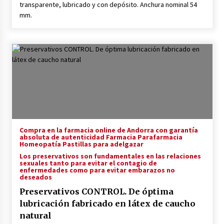
transparente, lubricado y con depósito. Anchura nominal 54
mm.
Compra en la farmacia online de Andorra con garantía
absoluta de autenticidad Farmacia Parafarmacia
Homeopatía Pastillas para adelgazar
Los preservativos son fundamentales en las relaciones
sexuales tanto para evitar el contagio de
enfermedades como para evitar embarazos no
deseados
Preservativos CONTROL. De óptima
lubricación fabricado en látex de caucho
natural