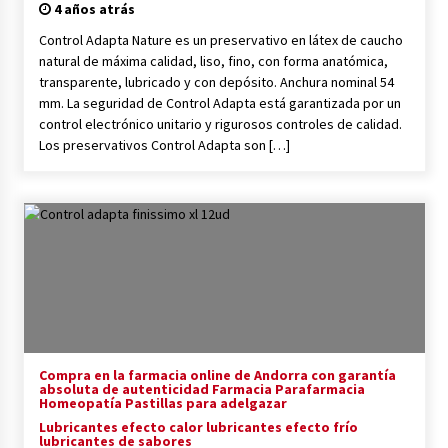
4 años atrás
Control Adapta Nature es un preservativo en látex de caucho
natural de máxima calidad, liso, fino, con forma anatómica,
transparente, lubricado y con depósito. Anchura nominal 54
mm. La seguridad de Control Adapta está garantizada por un
control electrónico unitario y rigurosos controles de calidad.
Los preservativos Control Adapta son […]
Compra en la farmacia online de Andorra con garantía
absoluta de autenticidad Farmacia Parafarmacia
Homeopatía Pastillas para adelgazar
Lubricantes efecto calor lubricantes efecto frío
lubricantes de sabores