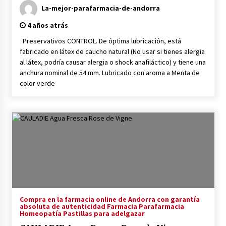
La-mejor-parafarmacia-de-andorra
4 años atrás
Preservativos CONTROL. De óptima lubricación, está
fabricado en látex de caucho natural (No usar si tienes alergia
al látex, podría causar alergia o shock anafiláctico) y tiene una
anchura nominal de 54 mm. Lubricado con aroma a Menta de
color verde
Compra en la farmacia online de Andorra con garantía
absoluta de autenticidad Farmacia Parafarmacia
Homeopatía Pastillas para adelgazar