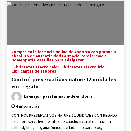
Compra en la farmacia online de Andorra con garantía
absoluta de autenticidad Farmacia Parafarmacia
Homeopatía Pastillas para adelgazar
Lubricantes efecto calor lubricantes efecto frío
lubricantes de sabores
Control preservativos nature 12 unidades
con regalo
La-mejor-parafarmacia-de-andorra
4 años atrás
CONTROL PRESERVATIVOS NATURE 12 UNIDADES CON REGALO
es un preservativo de látex de caucho natural de máxima
calidad, fino, liso, anatómico, de lados no paralelos,