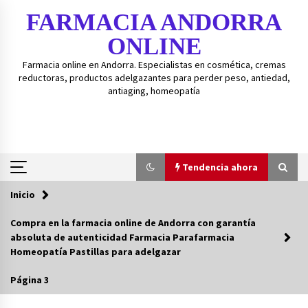
Saltar
FARMACIA ANDORRA
al
contenido
ONLINE
Farmacia online en Andorra. Especialistas en cosmética, cremas
reductoras, productos adelgazantes para perder peso, antiedad,
antiaging, homeopatía
Tendencia ahora
Inicio
Tendencia ahora
Compra en la farmacia online de Andorra con garantía
absoluta de autenticidad Farmacia Parafarmacia
Guía de gránulos BOIRON – Guía fácil para
Homeopatía Pastillas para adelgazar
medicamentos homeopáticos BOIRON.
3 años atrás
Página 3
Isd-bexident anticaries colutorio 500ml+20%