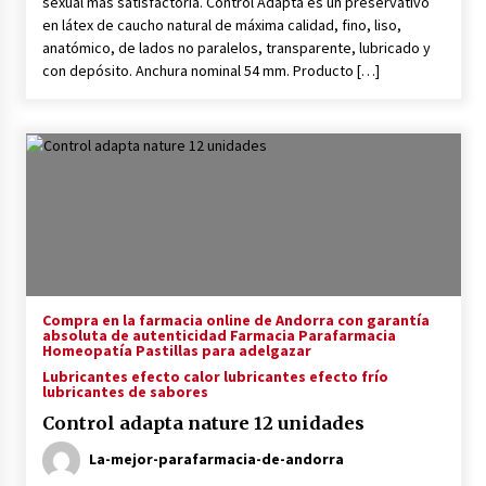
sexual más satisfactoria. Control Adapta es un preservativo
en látex de caucho natural de máxima calidad, fino, liso,
anatómico, de lados no paralelos, transparente, lubricado y
con depósito. Anchura nominal 54 mm. Producto […]
Compra en la farmacia online de Andorra con garantía
absoluta de autenticidad Farmacia Parafarmacia
Homeopatía Pastillas para adelgazar
Lubricantes efecto calor lubricantes efecto frío
lubricantes de sabores
Control adapta nature 12 unidades
La-mejor-parafarmacia-de-andorra