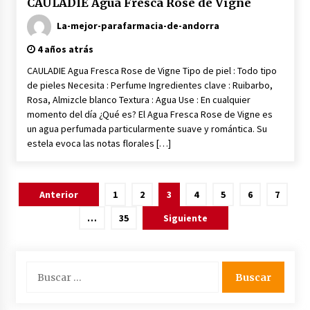
CAULADIE Agua Fresca Rose de Vigne
La-mejor-parafarmacia-de-andorra
4 años atrás
CAULADIE Agua Fresca Rose de Vigne Tipo de piel : Todo tipo
de pieles Necesita : Perfume Ingredientes clave : Ruibarbo,
Rosa, Almizcle blanco Textura : Agua Use : En cualquier
momento del día ¿Qué es? El Agua Fresca Rose de Vigne es
un agua perfumada particularmente suave y romántica. Su
estela evoca las notas florales […]
Paginación
Anterior
1
2
3
4
5
6
7
de
…
35
Siguiente
entradas
Buscar: