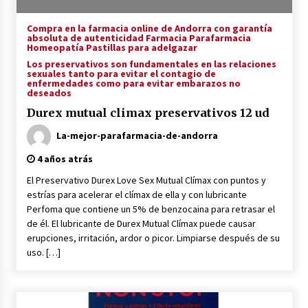
Duplo colutorio blanqueante bexident isdin |
500 ml x 2
Compra en la farmacia online de Andorra con garantía
4 años atrás
absoluta de autenticidad Farmacia Parafarmacia
Homeopatía Pastillas para adelgazar
Los preservativos son fundamentales en las relaciones
Duplo anticaries colutorio con cpc bexident
sexuales tanto para evitar el contagio de
isdin | 500 ml x 2
enfermedades como para evitar embarazos no
deseados
4 años atrás
Durex mutual climax preservativos 12 ud
Bexident fresh breath colutorio 500ml
La-mejor-parafarmacia-de-andorra
4 años atrás
4 años atrás
El Preservativo Durex Love Sex Mutual Clímax con puntos y
Yotuel farma vitamina b5 dentifrico 50ml
estrías para acelerar el clímax de ella y con lubricante
4 años atrás
Perfoma que contiene un 5% de benzocaina para retrasar el
de él. El lubricante de Durex Mutual Clímax puede causar
erupciones, irritación, ardor o picor. Limpiarse después de su
uso. […]
Yotuel farma vit. b5 dentifrico 50ml x2 unidades
4 años atrás