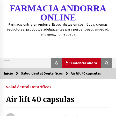
Saltar
FARMACIA ANDORRA
al
contenido
ONLINE
Farmacia online en Andorra. Especialistas en cosmética, cremas
reductoras, productos adelgazantes para perder peso, antiedad,
antiaging, homeopatía
Tendencia ahora
Inicio
Salud dental Dentríficos
Air lift 40 capsulas
Tendencia ahora
Salud dental Dentríficos
Guía de gránulos BOIRON – Guía fácil para
medicamentos homeopáticos BOIRON.
Air lift 40 capsulas
3 años atrás
Isd-bexident anticaries colutorio 500ml+20%