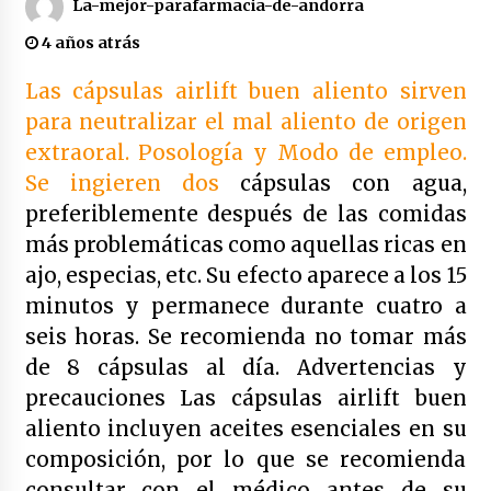
La-mejor-parafarmacia-de-andorra
4 años atrás
4 años atrás
Las cápsulas airlift buen aliento sirven
Enjuague bucal rojo de botot | 250 ml
para neutralizar el mal aliento de origen
4 años atrás
extraoral. Posología y Modo de empleo.
Se ingieren dos
cápsulas con agua,
Enjuague bucal color verde botot | 250 ml
preferiblemente después de las comidas
4 años atrás
más problemáticas como aquellas ricas en
ajo, especias, etc. Su efecto aparece a los 15
Enjuague bucal amarillo botot | 250 ml
minutos y permanece durante cuatro a
4 años atrás
seis horas. Se recomienda no tomar más
de 8 cápsulas al día. Advertencias y
precauciones Las cápsulas airlift buen
Duplo dientes sensibles colutorio con cpc +
cymenol bexident isdin | 500 ml x2
aliento incluyen aceites esenciales en su
4 años atrás
composición, por lo que se recomienda
consultar con el médico antes de su